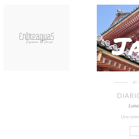
01
DIARI
Luna 
Una sema