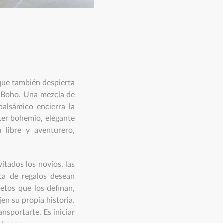
que también despierta
 Boho. Una mezcla de
balsámico encierra la
ter bohemio, elegante
u libre y aventurero,
vitados los novios, las
ta de regalos desean
etos que los definan,
jen su propia historia.
nsportarte. Es iniciar