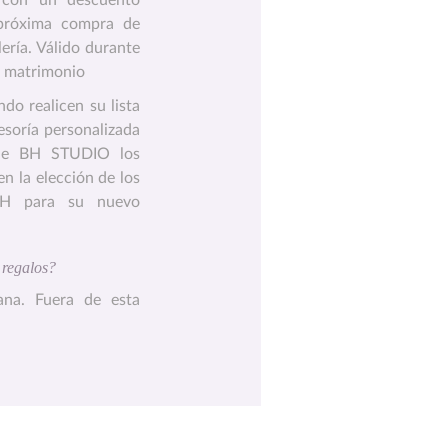
 con un descuento
próxima compra de
lería. Válido durante
el matrimonio
do realicen su lista
esoría personalizada
 de BH STUDIO los
n la elección de los
BH para su nuevo
s regalos?
ana. Fuera de esta