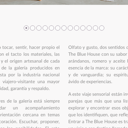
 tocar, sentir, hacer propio el
Olfato y gusto, dos sentidos 
n el tacto los materiales, las
The Blue House con su sabor
s y el origen artesanal de cada
arándanos, romero y aceite 
de la galería producidos en
esencia de la marca: su carác
ta por la industria nacional
y de vanguardia; su espírit
l viajero-visitante una mayor
ávido de experiencias.
idad, garantía y respaldo.
A este viaje sensorial están in
res de la galería está siempre
parejas que más que una lis
ndar un acompañamiento
explorar y encontrar esos obj
orientación cercana en temas
que los identifiquen, que refle
coración. Escuchar, proponer,
Entrar a The Blue House es tra