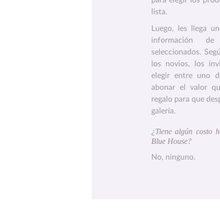
para elegir los pro
lista.
Luego, les llega u
información de
seleccionados. Seg
los novios, los in
elegir entre uno d
abonar el valor q
regalo para que desp
galería.
¿Tiene algún costo h
Blue House?
No, ninguno.