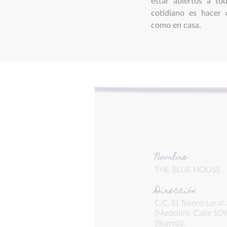
estar abiertos a tod
cotidiano es hacer 
como en casa.
Nombre
THE BLUE HOUSE
Dirección
C.C. El Tesoro Local
(Medellín). Calle 10
(Bogotá).