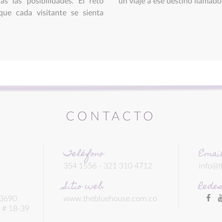
as las posibilidades. El reto
un viaje a ese destino llamado
que cada visitante se sienta
CONTACTO
Teléfono
Emai
354 1556 - 321 310 4712
info@
Sitio web
Redes
 3690
www.thebluehouse.com.co
9 # 18-39