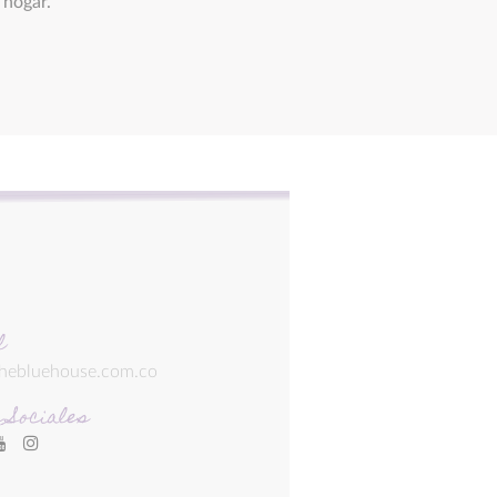
 hogar.
l
thebluehouse.com.co
 Sociales