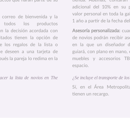
ductos que harán parte de su
tienda. Además, contarán
adicional del 10% en su 
valor personal en toda la ga
n correo de bienvenida y la
1 año a partir de la fecha d
 todos los productos
ún la decisión acordada con
Asesoría personalizada:
cuan
vitados tienen la opción de
de novios podrán recibir as
e los regalos de la lista o
en la que un diseñador
ue deseen a una tarjeta de
guiará, con plano en mano, e
ués la pareja lo redima en la
muebles y accesorios T
espacio.
acer la lista de novios en The
¿Se incluye el transporte de lo
Sí, en el Área Metropolit
tienen un recargo.