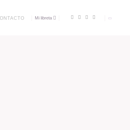
S
ONTACTO
Mi libreta
AÑADIR A MI LIBRETA