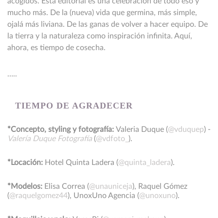
acogidos. Esta editorial es una celebración de todo eso y
mucho más. De la (nueva) vida que germina, más simple,
ojalá más liviana. De las ganas de volver a hacer equipo. De
la tierra y la naturaleza como inspiración infinita. Aquí,
ahora, es tiempo de cosecha.
…..
TIEMPO DE AGRADECER
*Concepto, styling y fotografía:
Valeria Duque (
@vduquep
) -
Valería Duque Fotografía
(
@vdfoto_
).
*Locación:
Hotel Quinta Ladera (
@quinta_ladera
).
*Modelos:
Elisa Correa (
@unauniceja
), Raquel Gómez
(
@raquelgomez44
), UnoxUno Agencia (
@unoxuno
).