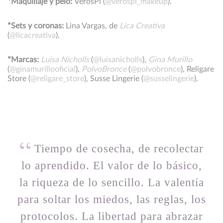
*Maquillaje y pelo:
VerosPi (
@verospi_makeup
).
*Sets y coronas:
Lina Vargas, de
Lica Creativa
(
@licacreativa
).
*Marcas:
Luisa Nicholls
(
@luisanicholls
),
Gina Murillo
(
@ginamurillooficial
),
PolvoBronce
(
@polvobronce
), Religare
Store (
@religare_store
), Susse Lingerie (
@susselingerie
).
Tiempo de cosecha, de recolectar
lo aprendido. El valor de lo básico,
la riqueza de lo sencillo. La valentía
para soltar los miedos, las reglas, los
protocolos. La libertad para abrazar