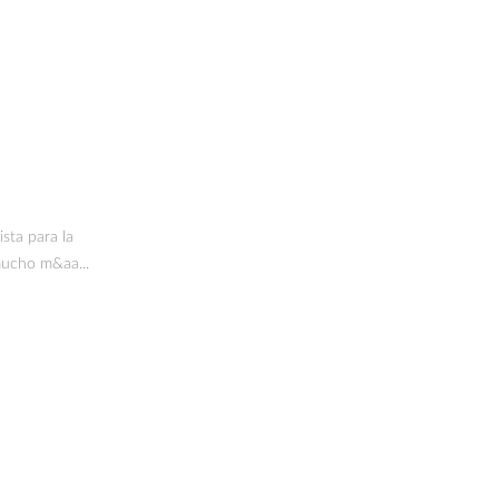
sta para la
mucho m&aa...