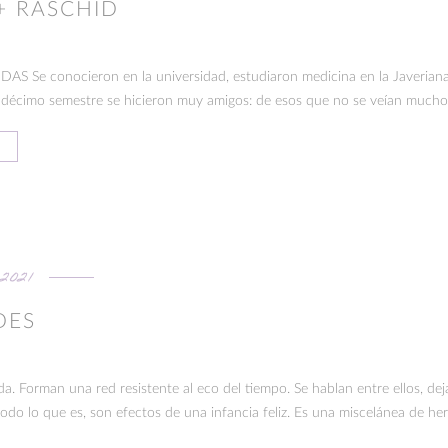
+ RASCHID
 Se conocieron en la universidad, estudiaron medicina en la Javeriana
 décimo semestre se hicieron muy amigos: de esos que no se veían mucho,
2021
DES
da. Forman una red resistente al eco del tiempo. Se hablan entre ellos, dej
odo lo que es, son efectos de una infancia feliz. Es una miscelánea de he