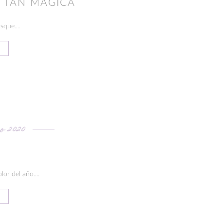
, TAN MÁGICA
sque....
o 2020
lor del año....